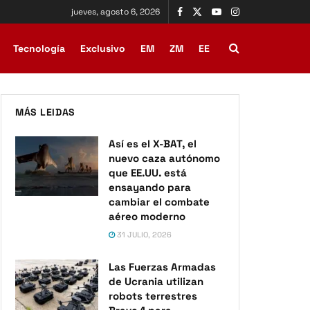
jueves, agosto 6, 2026
Tecnología
Exclusivo
EM
ZM
EE
MÁS LEIDAS
Así es el X-BAT, el
nuevo caza autónomo
que EE.UU. está
ensayando para
cambiar el combate
aéreo moderno
31 JULIO, 2026
Las Fuerzas Armadas
de Ucrania utilizan
robots terrestres