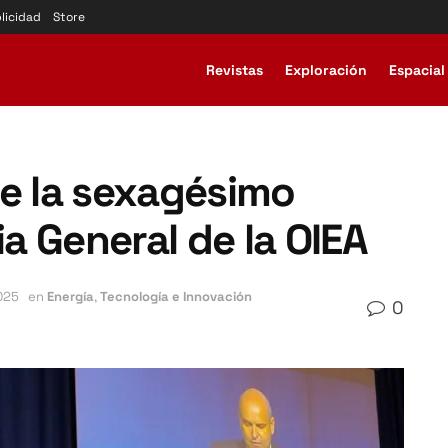
licidad
Store
Revistas
Exploración
Espacial
de la sexagésimo
a General de la OIEA
025
en
Energía
,
Tecnología e Innovación
0