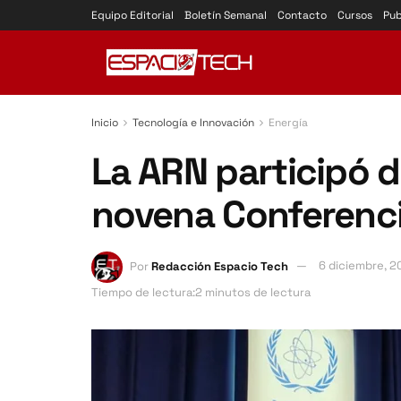
Equipo Editorial
Boletín Semanal
Contacto
Cursos
Pub
Inicio
Tecnología e Innovación
Energía
La ARN participó 
novena Conferenci
Por
Redacción Espacio Tech
6 diciembre, 2
Tiempo de lectura:2 minutos de lectura