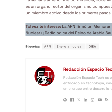
es un órgano rector del organismo compuest
un miembro activo desde los primeros pasos.
Tal vez te interese:
La ARN firmó un Memorand
Nuclear y Radiológica del Reino de Arabia Sa
Etiquetas:
ARN
Energía nuclear
OIEA
Redacción Espacio Te
Redacción Espacio Tech es el 
enfocado en tecnología, inno
en el cruce entre desarrollo