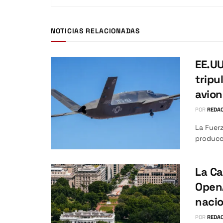
NOTICIAS RELACIONADAS
EE.UU
tripu
avio
POR
REDAC
La Fuerz
producci
La Ca
OpenA
nacio
POR
REDAC