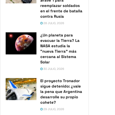
Brave 1 para
reemplazar soldados
en el frente de batalla
contra Rusia
28 JULIO, 2026
¿Un planeta para
evacuar la Tierra? La
NASA estudia la
“nueva Tierra” más
cercana al Sistema
Solar
30 JULIO, 2026
El proyecto Tronador
sigue detenido: ¿vale
la pena que Argentina
desarrolle su propio
cohete?
29 JULIO, 2026