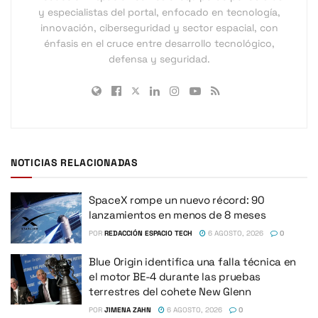
y especialistas del portal, enfocado en tecnología,
innovación, ciberseguridad y sector espacial, con
énfasis en el cruce entre desarrollo tecnológico,
defensa y seguridad.
NOTICIAS RELACIONADAS
SpaceX rompe un nuevo récord: 90
lanzamientos en menos de 8 meses
POR
REDACCIÓN ESPACIO TECH
6 AGOSTO, 2026
0
Blue Origin identifica una falla técnica en
el motor BE-4 durante las pruebas
terrestres del cohete New Glenn
POR
JIMENA ZAHN
6 AGOSTO, 2026
0