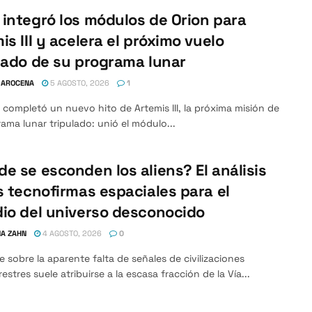
integró los módulos de Orion para
is III y acelera el próximo vuelo
lado de su programa lunar
 AROCENA
5 AGOSTO, 2026
1
completó un nuevo hito de Artemis III, la próxima misión de
ama lunar tripulado: unió el módulo...
e se esconden los aliens? El análisis
s tecnofirmas espaciales para el
io del universo desconocido
A ZAHN
4 AGOSTO, 2026
0
e sobre la aparente falta de señales de civilizaciones
restres suele atribuirse a la escasa fracción de la Vía...