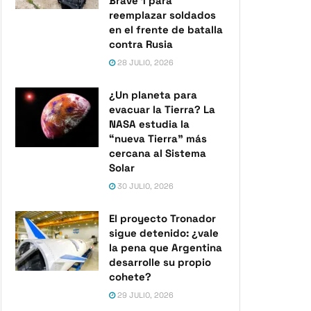
Brave 1 para
reemplazar soldados
en el frente de batalla
contra Rusia
28 JULIO, 2026
¿Un planeta para
evacuar la Tierra? La
NASA estudia la
“nueva Tierra” más
cercana al Sistema
Solar
30 JULIO, 2026
El proyecto Tronador
sigue detenido: ¿vale
la pena que Argentina
desarrolle su propio
cohete?
29 JULIO, 2026