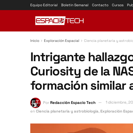
Equipo Editorial
Boletín Semanal
Contacto
Cursos
Pub
Inicio
Exploración Espacial
Ciencia planetaria y astrobi
Intrigante hallazgo
Curiosity de la N
formación similar 
Por
Redacción Espacio Tech
1 diciembre, 2
en
Ciencia planetaria y astrobiología
,
Exploración Espac