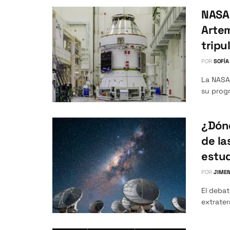
NASA 
Artem
tripu
POR
SOFÍA
La NASA 
su progr
¿Dónd
de la
estud
POR
JIMEN
El debat
extrater