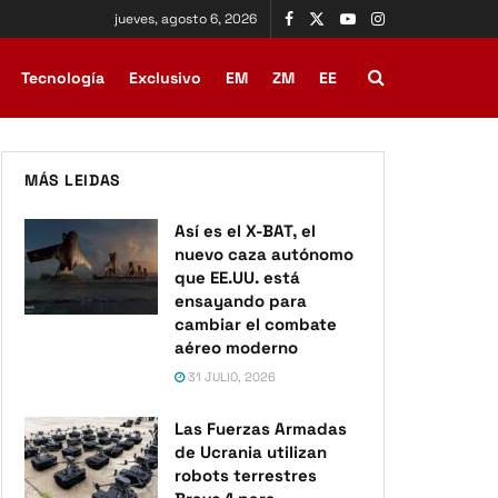
jueves, agosto 6, 2026
Tecnología
Exclusivo
EM
ZM
EE
MÁS LEIDAS
Así es el X-BAT, el
nuevo caza autónomo
que EE.UU. está
ensayando para
cambiar el combate
aéreo moderno
31 JULIO, 2026
Las Fuerzas Armadas
de Ucrania utilizan
robots terrestres