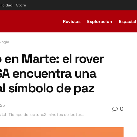
licidad
Store
Revistas
Exploración
Espacial
ología
 en Marte: el rover
ASA encuentra una
al símbolo de paz
025
0
ial
Tiempo de lectura:2 minutos de lectura