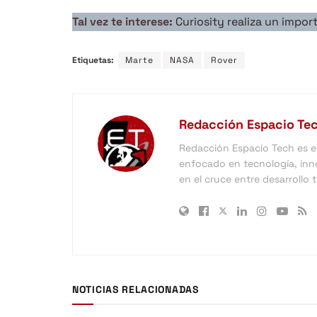
Tal vez te interese:
Curiosity realiza un impo
Etiquetas:
Marte
NASA
Rover
Redacción Espacio Te
Redacción Espacio Tech es el 
enfocado en tecnología, inno
en el cruce entre desarrollo
NOTICIAS RELACIONADAS