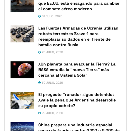
que EE.UU. está ensayando para cambiar
el combate aéreo moderno
31 JULIO, 2026
Las Fuerzas Armadas de Ucrania utilizan
robots terrestres Brave 1 para
reemplazar soldados en el frente de
batalla contra Rusia
28 JULIO, 2026
¿Un planeta para evacuar la Tierra? La
NASA estudia la “nueva Tierra” más
cercana al Sistema Solar
30 JULIO, 2026
El proyecto Tronador sigue detenido:
¿vale la pena que Argentina desarrolle
su propio cohete?
29 JULIO, 2026
China prepara una industria espacial
capaz de fabricar entre 4.100 y 5.000 de