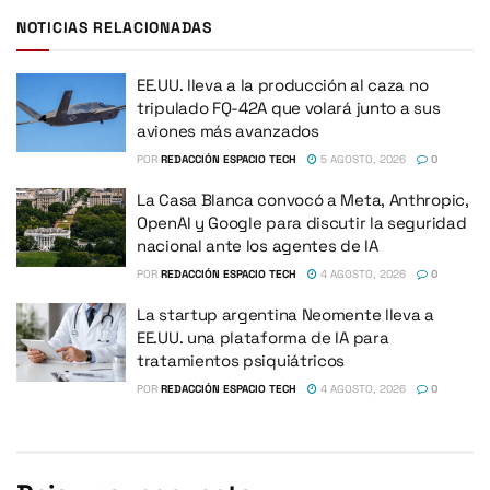
NOTICIAS RELACIONADAS
EE.UU. lleva a la producción al caza no
tripulado FQ-42A que volará junto a sus
aviones más avanzados
POR
REDACCIÓN ESPACIO TECH
5 AGOSTO, 2026
0
La Casa Blanca convocó a Meta, Anthropic,
OpenAI y Google para discutir la seguridad
nacional ante los agentes de IA
POR
REDACCIÓN ESPACIO TECH
4 AGOSTO, 2026
0
La startup argentina Neomente lleva a
EE.UU. una plataforma de IA para
tratamientos psiquiátricos
POR
REDACCIÓN ESPACIO TECH
4 AGOSTO, 2026
0