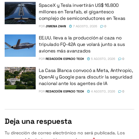
SpaceX y Tesla invertirán US$ 16.800
millones en Terafab, el gigantesco
complejo de semiconductores en Texas
POR
JIMENA ZAHN
7 AGOSTO, 2026
0
EE.UU. lleva a la producción al caza no
tripulado FQ-42A que volará junto a sus
aviones más avanzados
POR
REDACCIÓN ESPACIO TECH
5 AGOSTO, 2026
0
La Casa Blanca convocó a Meta, Anthropic,
OpenAI y Google para discutir la seguridad
nacional ante los agentes de IA
POR
REDACCIÓN ESPACIO TECH
4 AGOSTO, 2026
0
Deja una respuesta
Tu dirección de correo electrónico no será publicada.
Los