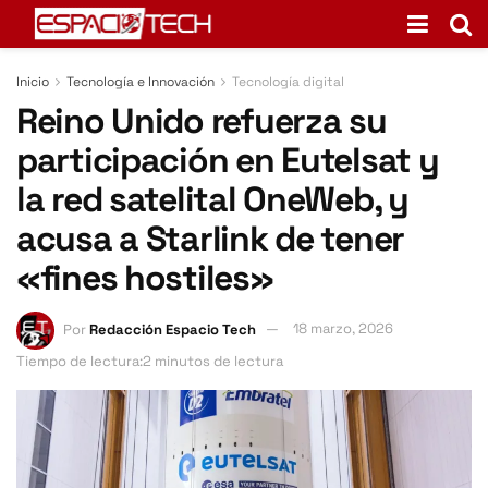
Inicio
Tecnología e Innovación
Tecnología digital
Reino Unido refuerza su
participación en Eutelsat y
la red satelital OneWeb, y
acusa a Starlink de tener
«fines hostiles»
Por
Redacción Espacio Tech
18 marzo, 2026
Tiempo de lectura:2 minutos de lectura