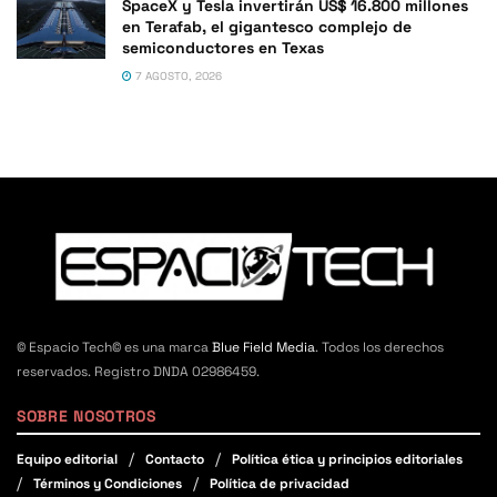
SpaceX y Tesla invertirán US$ 16.800 millones
en Terafab, el gigantesco complejo de
semiconductores en Texas
7 AGOSTO, 2026
© Espacio Tech© es una marca
Blue Field Media
. Todos los derechos
reservados. Registro DNDA 02986459.
SOBRE NOSOTROS
Equipo editorial
Contacto
Política ética y principios editoriales
Términos y Condiciones
Política de privacidad