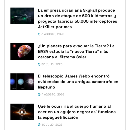
La empresa ucraniana SkyFall produce
un dron de ataque de 600 kilómetros y
proyecta fabricar 50.000 interceptores
JetKiller por mes
3 AGOSTO, 2026
¿Un planeta para evacuar la Tierra? La
NASA estudia la “nueva Tierra” más
cercana al Sistema Solar
30 JULIO, 2026
El telescopio James Webb encontró
evidencias de una antigua catástrofe en
Neptuno
4 AGOSTO, 2026
Qué le ocurriría al cuerpo humano al
caer en un agujero negro: así funciona
la espaguetificación
30 JULIO, 2026