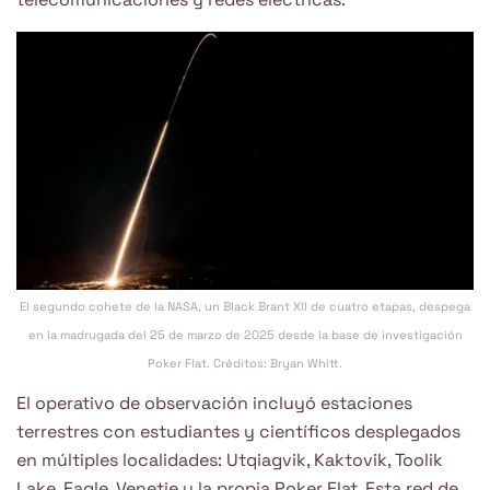
El segundo cohete de la NASA, un Black Brant XII de cuatro etapas, despega
en la madrugada del 25 de marzo de 2025 desde la base de investigación
Poker Flat. Créditos: Bryan Whitt.
El operativo de observación incluyó estaciones
terrestres con estudiantes y científicos desplegados
en múltiples localidades: Utqiagvik, Kaktovik, Toolik
Lake, Eagle, Venetie y la propia Poker Flat. Esta red de