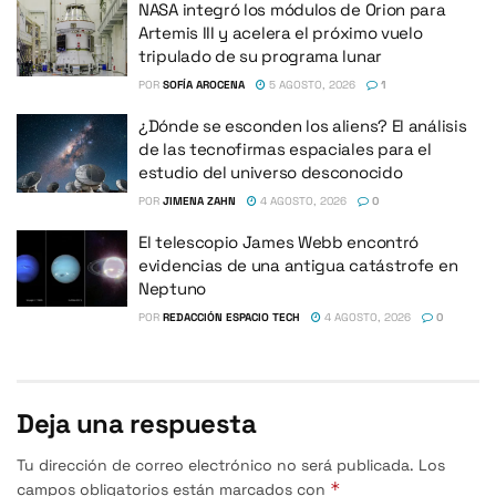
NASA integró los módulos de Orion para
Artemis III y acelera el próximo vuelo
tripulado de su programa lunar
POR
SOFÍA AROCENA
5 AGOSTO, 2026
1
¿Dónde se esconden los aliens? El análisis
de las tecnofirmas espaciales para el
estudio del universo desconocido
POR
JIMENA ZAHN
4 AGOSTO, 2026
0
El telescopio James Webb encontró
evidencias de una antigua catástrofe en
Neptuno
POR
REDACCIÓN ESPACIO TECH
4 AGOSTO, 2026
0
Deja una respuesta
Tu dirección de correo electrónico no será publicada.
Los
*
campos obligatorios están marcados con