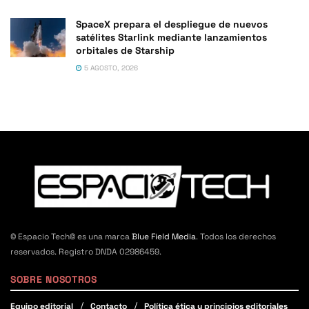
SpaceX prepara el despliegue de nuevos
satélites Starlink mediante lanzamientos
orbitales de Starship
5 AGOSTO, 2026
© Espacio Tech© es una marca
Blue Field Media
. Todos los derechos
reservados. Registro DNDA 02986459.
SOBRE NOSOTROS
Equipo editorial
Contacto
Política ética y principios editoriales