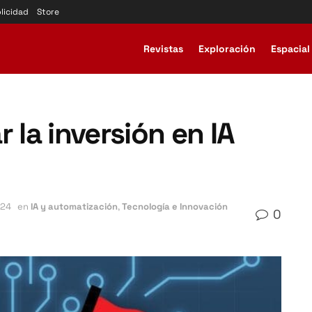
licidad
Store
Revistas
Exploración
Espacial
 la inversión en IA
024
en
IA y automatización
,
Tecnología e Innovación
0