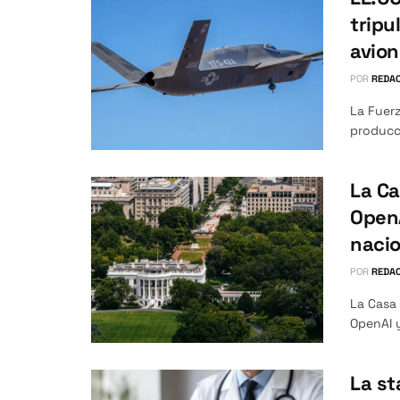
tripu
avio
POR
REDAC
La Fuerz
producci
La Ca
OpenA
nacio
POR
REDAC
La Casa
OpenAI y
La st