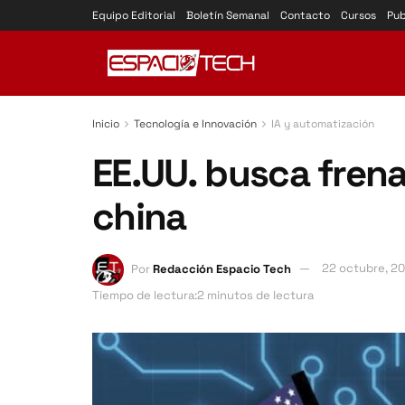
Equipo Editorial
Boletín Semanal
Contacto
Cursos
Pub
Inicio
Tecnología e Innovación
IA y automatización
EE.UU. busca frenar
china
Por
Redacción Espacio Tech
22 octubre, 2
Tiempo de lectura:2 minutos de lectura