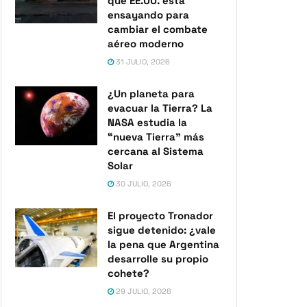
que EE.UU. está
ensayando para
cambiar el combate
aéreo moderno
31 JULIO, 2026
¿Un planeta para
evacuar la Tierra? La
NASA estudia la
“nueva Tierra” más
cercana al Sistema
Solar
30 JULIO, 2026
El proyecto Tronador
sigue detenido: ¿vale
la pena que Argentina
desarrolle su propio
cohete?
29 JULIO, 2026