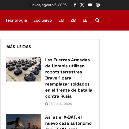
jueves, agosto 6, 2026
Tecnología
Exclusivo
EM
ZM
EE
MÁS LEIDAS
Las Fuerzas Armadas
de Ucrania utilizan
robots terrestres
Brave 1 para
reemplazar soldados
en el frente de batalla
contra Rusia
28 JULIO, 2026
Así es el X-BAT, el
nuevo caza autónomo