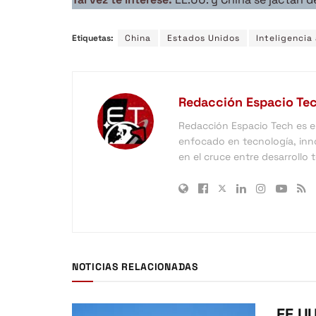
Etiquetas:
China
Estados Unidos
Inteligencia 
Redacción Espacio Te
Redacción Espacio Tech es el 
enfocado en tecnología, inno
en el cruce entre desarrollo
NOTICIAS RELACIONADAS
EE.UU