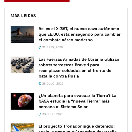
MÁS LEIDAS
Así es el X-BAT, el nuevo caza autónomo
que EE.UU. está ensayando para cambiar
el combate aéreo moderno
31 JULIO, 2026
Las Fuerzas Armadas de Ucrania utilizan
robots terrestres Brave 1 para
reemplazar soldados en el frente de
batalla contra Rusia
28 JULIO, 2026
¿Un planeta para evacuar la Tierra? La
NASA estudia la “nueva Tierra” más
cercana al Sistema Solar
30 JULIO, 2026
El proyecto Tronador sigue detenido:
¿vale la pena que Argentina desarrolle