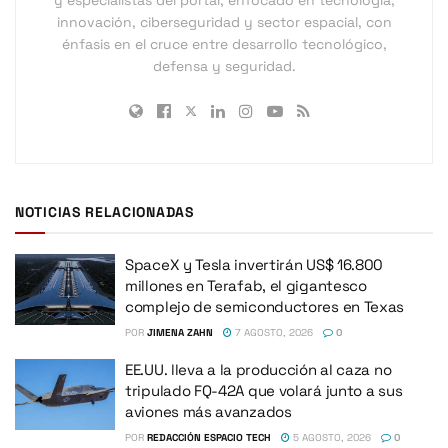
innovación, ciberseguridad y sector espacial, con
énfasis en el cruce entre desarrollo tecnológico,
defensa y seguridad.
NOTICIAS RELACIONADAS
SpaceX y Tesla invertirán US$ 16.800
millones en Terafab, el gigantesco
complejo de semiconductores en Texas
POR
JIMENA ZAHN
7 AGOSTO, 2026
0
EE.UU. lleva a la producción al caza no
tripulado FQ-42A que volará junto a sus
aviones más avanzados
POR
REDACCIÓN ESPACIO TECH
5 AGOSTO, 2026
0