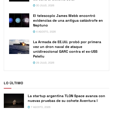
30 JULIO, 2026
El telescopio James Webb encontró
evidencias de una antigua catástrofe en
Neptuno
4 AGOSTO, 2026
La Armada de EE.UU. probó por primera
vez un dron naval de ataque
unidireccional GARC contra el ex-USS
Peleliu
29 JULIO, 2026
LO ÚLTIMO
La startup argentina TLON Space avanza con
nuevas pruebas de su cohete Aventura I
7 AGOSTO, 2026