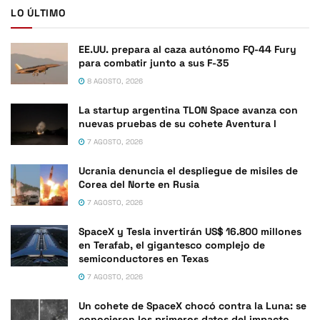
LO ÚLTIMO
EE.UU. prepara al caza autónomo FQ-44 Fury
para combatir junto a sus F-35
8 AGOSTO, 2026
La startup argentina TLON Space avanza con
nuevas pruebas de su cohete Aventura I
7 AGOSTO, 2026
Ucrania denuncia el despliegue de misiles de
Corea del Norte en Rusia
7 AGOSTO, 2026
SpaceX y Tesla invertirán US$ 16.800 millones
en Terafab, el gigantesco complejo de
semiconductores en Texas
7 AGOSTO, 2026
Un cohete de SpaceX chocó contra la Luna: se
conocieron los primeros datos del impacto