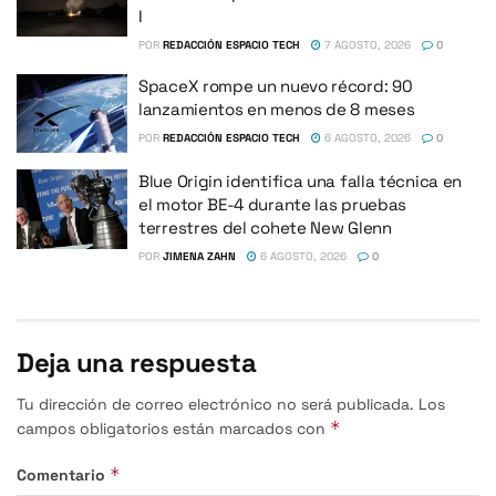
I
POR
REDACCIÓN ESPACIO TECH
7 AGOSTO, 2026
0
SpaceX rompe un nuevo récord: 90
lanzamientos en menos de 8 meses
POR
REDACCIÓN ESPACIO TECH
6 AGOSTO, 2026
0
Blue Origin identifica una falla técnica en
el motor BE-4 durante las pruebas
terrestres del cohete New Glenn
POR
JIMENA ZAHN
6 AGOSTO, 2026
0
Deja una respuesta
Tu dirección de correo electrónico no será publicada.
Los
*
campos obligatorios están marcados con
*
Comentario