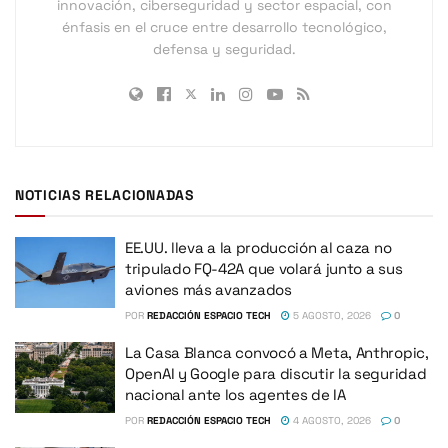
innovación, ciberseguridad y sector espacial, con
énfasis en el cruce entre desarrollo tecnológico,
defensa y seguridad.
NOTICIAS RELACIONADAS
EE.UU. lleva a la producción al caza no
tripulado FQ-42A que volará junto a sus
aviones más avanzados
POR
REDACCIÓN ESPACIO TECH
5 AGOSTO, 2026
0
La Casa Blanca convocó a Meta, Anthropic,
OpenAI y Google para discutir la seguridad
nacional ante los agentes de IA
POR
REDACCIÓN ESPACIO TECH
4 AGOSTO, 2026
0