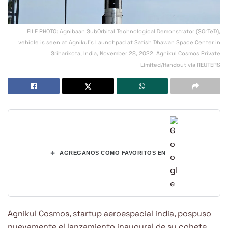
FILE PHOTO: Agnibaan SubOrbital Technological Demonstrator (SOrTeD),
vehicle is seen at Agnikul's Launchpad at Satish Dhawan Space Center in
Sriharikota, India, November 28, 2022. Agnikul Cosmos Private
Limited/Handout via REUTERS
+
AGREGANOS COMO FAVORITOS EN
Agnikul Cosmos, startup aeroespacial india, pospuso
nuevamente el lanzamiento inaugural de su cohete