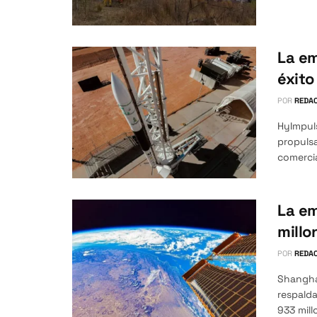
La e
éxito
POR
REDAC
HyImpul
propulsa
comercial
La e
millo
POR
REDAC
Shangha
respald
933 mill