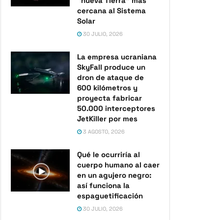
“nueva Tierra” más
cercana al Sistema
Solar
30 JULIO, 2026
La empresa ucraniana
SkyFall produce un
dron de ataque de
600 kilómetros y
proyecta fabricar
50.000 interceptores
JetKiller por mes
3 AGOSTO, 2026
Qué le ocurriría al
cuerpo humano al caer
en un agujero negro:
así funciona la
espaguetificación
30 JULIO, 2026