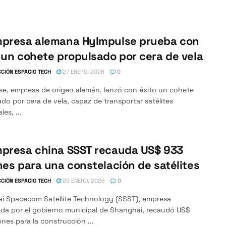
mpresa alemana HyImpulse prueba con
 un cohete propulsado por cera de vela
CIÓN ESPACIO TECH
27 ENERO, 2026
0
se, empresa de origen alemán, lanzó con éxito un cohete
do por cera de vela, capaz de transportar satélites
es, ...
mpresa china SSST recauda US$ 933
nes para una constelación de satélites
CIÓN ESPACIO TECH
29 ENERO, 2026
0
i Spacecom Satellite Technology (SSST), empresa
ada por el gobierno municipal de Shanghái, recaudó US$
ones para la construcción ...