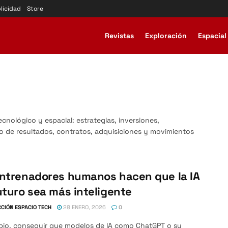
licidad
Store
Revistas
Exploración
Espacial
ecnológico y espacial: estrategias, inversiones,
o de resultados, contratos, adquisiciones y movimientos
entrenadores humanos hacen que la IA
uturo sea más inteligente
CIÓN ESPACIO TECH
28 ENERO, 2026
0
ipio, conseguir que modelos de IA como ChatGPT o su