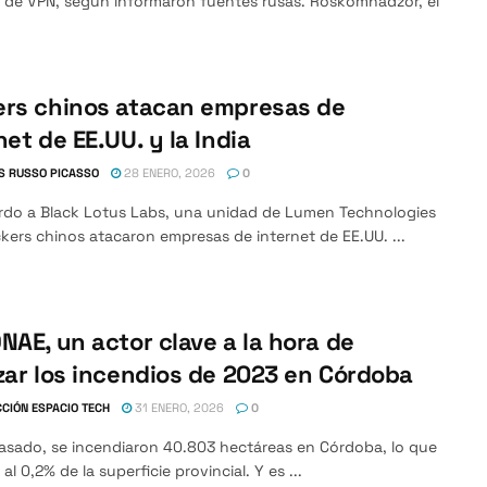
 de VPN, según informaron fuentes rusas. Roskomnadzor, el
ers chinos atacan empresas de
net de EE.UU. y la India
S RUSSO PICASSO
28 ENERO, 2026
0
rdo a Black Lotus Labs, una unidad de Lumen Technologies
ckers chinos atacaron empresas de internet de EE.UU. ...
NAE, un actor clave a la hora de
zar los incendios de 2023 en Córdoba
CIÓN ESPACIO TECH
31 ENERO, 2026
0
pasado, se incendiaron 40.803 hectáreas en Córdoba, lo que
al 0,2% de la superficie provincial. Y es ...