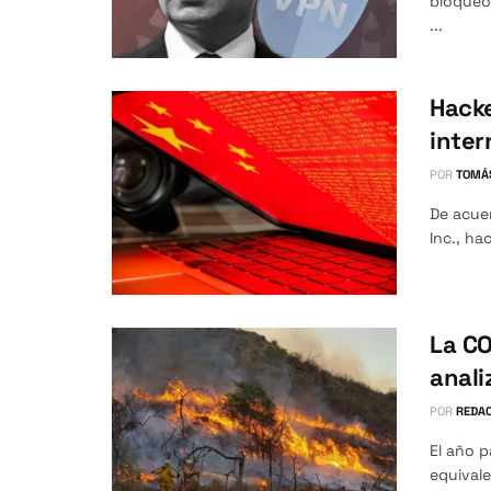
bloqueo
...
Hack
inter
POR
TOMÁ
De acue
Inc., ha
La CO
anali
POR
REDAC
El año 
equivale 