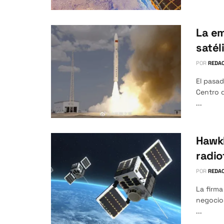
La e
satél
POR
REDAC
El pasad
Centro d
...
HawkE
radio
POR
REDAC
La firma
negocio
...