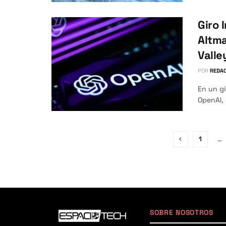
Giro 
Altma
Valle
POR
REDAC
En un gi
OpenAI, 
1
…
SOBRE NOSOTROS