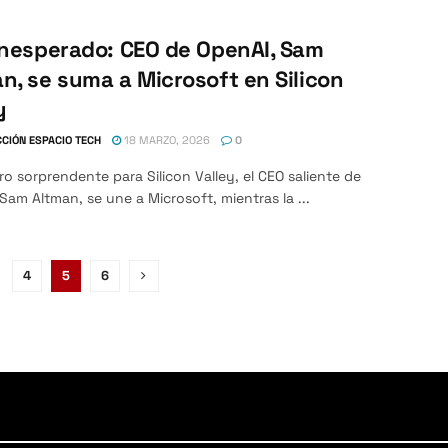
Inesperado: CEO de OpenAI, Sam
n, se suma a Microsoft en Silicon
y
CIÓN ESPACIO TECH
18 MARZO, 2026
0
ro sorprendente para Silicon Valley, el CEO saliente de
Sam Altman, se une a Microsoft, mientras la ...
4
5
6