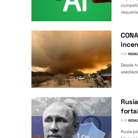
competi
requería 
CONAE
ince
POR
REDAC
Desde ha
asediada
Rusia
forta
POR
REDAC
Rusia pl