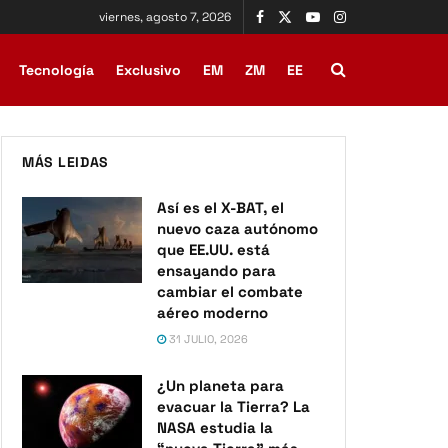
viernes, agosto 7, 2026
Tecnología
Exclusivo
EM
ZM
EE
MÁS LEIDAS
Así es el X-BAT, el
nuevo caza autónomo
que EE.UU. está
ensayando para
cambiar el combate
aéreo moderno
31 JULIO, 2026
¿Un planeta para
evacuar la Tierra? La
NASA estudia la